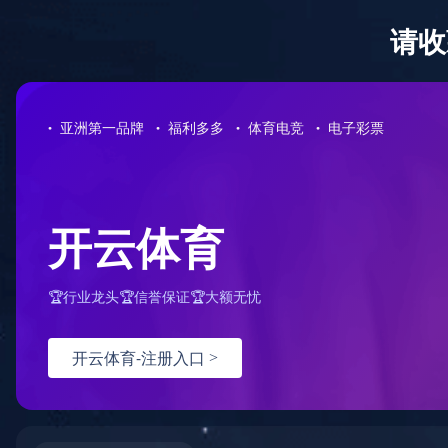
好博官方网页版
好博官
好博官方