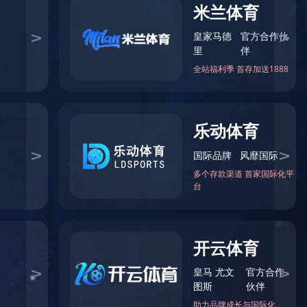
成熟度评估，帮助企业识别现状、明确改变方向！