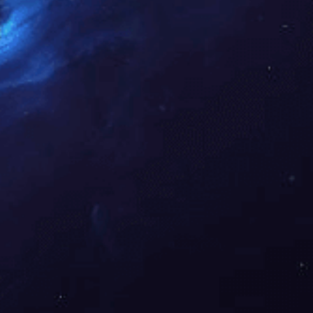
中国) 参加第二十六届中国国际石油石化技术装备展。
复产安全教育培训，组织大家安全学习、增强全员安全