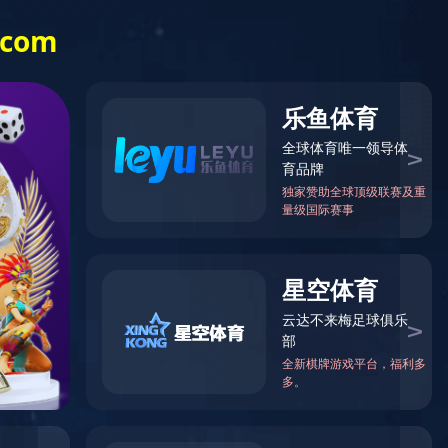
搜索
中文
|
ENGLISH
网页版
招贤纳士
总机：0510-88551801
E-mail：xibiao@city-
jungle.com