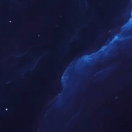
2026-03-26
2026.3.26 — 3.28好博官方网页版-好博(
节后复工复产安全培训
2026-02-28
春节过后第一周，公司安全管理科组织各部门复工