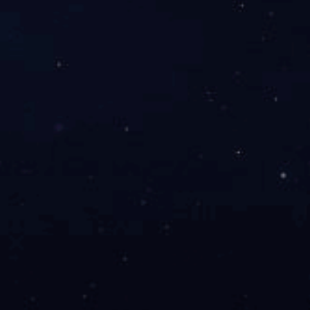
咨询电
尾页
话
传真
客服邮
好博官方网页版-好博(中国)
好博官方网页版-好博(中国)
箱
公司地
地图导航
在线留言
址
返回顶
访问手机站
部