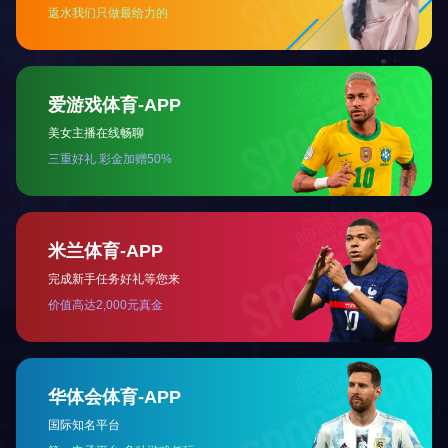
好博官方网页版-好博(中国)
CONTACT US
总 机：0510-88551801 传 真：0510-88551228
销售部：0510-88551228 \ 0510-88551801 转 8301
E-mail：xibiao@city-jungle.com
COPYRIGHT @ 2022 ALL RIGHTS RESERVED BY CITY-JUNGLE.COM