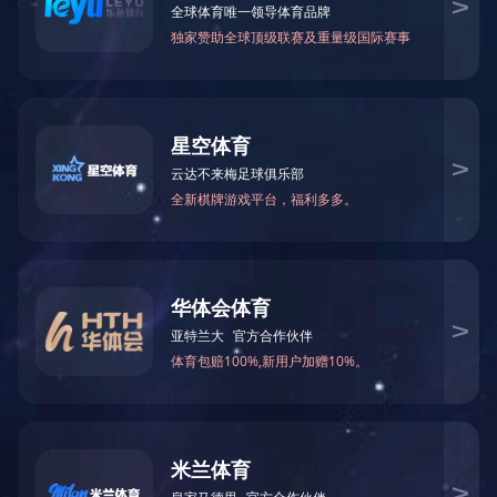
多用炉
箱式炉
箱式炉
真空炉